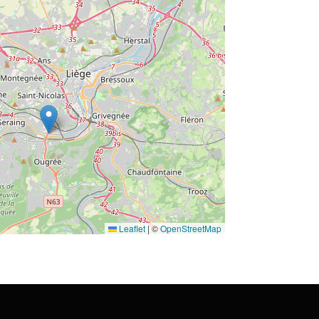
Leaflet
|
©
OpenStreetMap