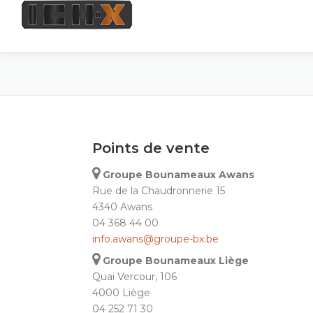
Skip
to
content
Points de vente
Groupe Bounameaux Awans
Rue de la Chaudronnerie 15
4340 Awans
04 368 44 00
info.awans@groupe-bx.be
Groupe Bounameaux Liège
Quai Vercour, 106
4000 Liège
04 252 71 30