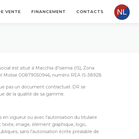
DE VENTE
FINANCEMENT
CONTACTS
cial est situé à Macchia d’Isernia (IS), Zona
se del Molise 00879050946, numéro REA IS-38928.
stitue pas un document contractuel. DR se
nue de la qualité de sa gamme.
en vigueur ou avec l’autorisation du titulaire
out texte, image, élément graphique, logo,
liques, sans l’autorisation écrite préalable de