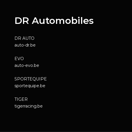
DR Automobiles
DR AUTO
auto-dr.be
EVO
auto-evo.be
SPORTEQUIPE
sportequipe.be
TIGER
tigerracing.be