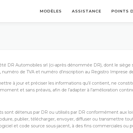
MODÈLES
ASSISTANCE
POINTS 
ciété DR Automobiles srl (ci-après dénommée DR), dont le siège so
fiscal, numéro de TVA et numéro d’inscription au Registro Impre
ettre à jour et préciser les informations qu’il contient, ne con
 moment et sans préavis, afin de l’adapter à l’amélioration conti
its sont détenus par DR ou utilisés par DR conformément aux lois 
eproduire, publier, télécharger, envoyer, diffuser ou transmettre t
giciel et code source sous-jacent, à des fins commerciales ou pub